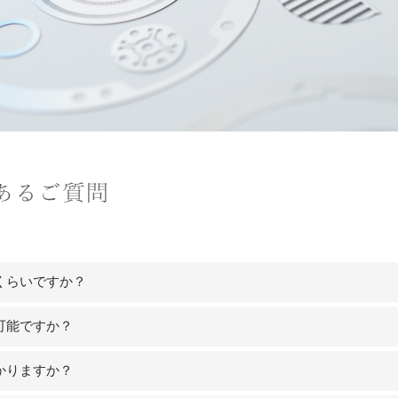
くらいですか？
可能ですか？
大きさによりますので、お気軽にお問い合わせください。
リットとしてプレス加工などのような高価な金型や治工具を必
かりますか？
でお客様のあらゆる要求に対応できる体制をご提供いたします
、モデルチェンジにも柔軟に対応できます。