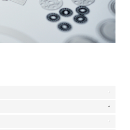
要としないので、イニシャルコストを大幅に抑えるこ
。お気軽にお問い合わせください。