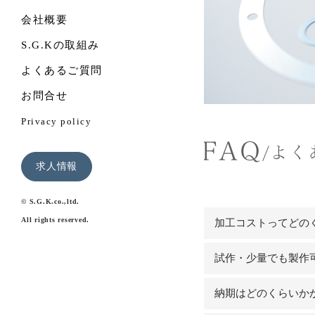
会社概要
S.G.Kの取組み
よくあるご質問
お問合せ
Privacy policy
求人情報
© S.G.K.co.,ltd.
All rights reserved.
加工コストってどの
試作・少量でも製作
材料の厚みや製品の
エッチング加工のメ
納期はどのくらいか
試作小量から量産ま
とができます。また